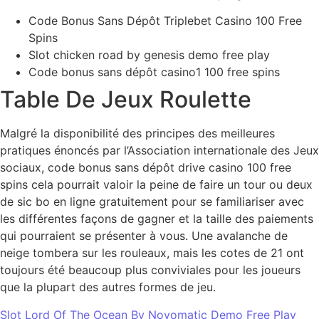
Code Bonus Sans Dépôt Triplebet Casino 100 Free
Spins
Slot chicken road by genesis demo free play
Code bonus sans dépôt casino1 100 free spins
Table De Jeux Roulette
Malgré la disponibilité des principes des meilleures
pratiques énoncés par l’Association internationale des Jeux
sociaux, code bonus sans dépôt drive casino 100 free
spins cela pourrait valoir la peine de faire un tour ou deux
de sic bo en ligne gratuitement pour se familiariser avec
les différentes façons de gagner et la taille des paiements
qui pourraient se présenter à vous. Une avalanche de
neige tombera sur les rouleaux, mais les cotes de 21 ont
toujours été beaucoup plus conviviales pour les joueurs
que la plupart des autres formes de jeu.
Slot Lord Of The Ocean By Novomatic Demo Free Play