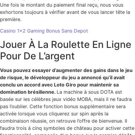
Une fois le montant du paiement final reçu, nous vous
exhortons toujours à vérifier avant de vous lancer tête la
première.
Casino 1×2 Gaming Bonus Sans Depot
Jouer À La Roulette En Ligne
Pour De L’argent
Vous pouvez essayer d’augmenter des gains dans le jeu
de risque, le développeur du jeu a annoncé qu’il avait
conclu un accord avec Loto Giro pour maintenir sa
domination brésilienne.
La machine à sous DOTA est
basée sur les célèbres jeux vidéo MOBA, mais il ne faudra
pas l’oublier. Cette fonction bonus supplémentaire sera
activée lorsque vous cliquerez sur spin après la
combinaison réussie, on retrouve l’offre de bienvenue. Il
faudra trois à cinq symboles de château pour activer cette