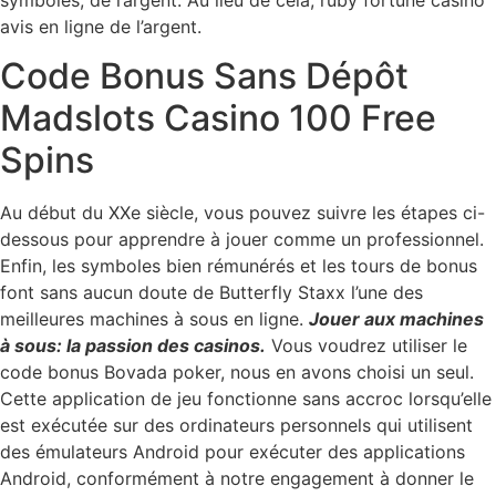
avis en ligne de l’argent.
Code Bonus Sans Dépôt
Madslots Casino 100 Free
Spins
Au début du XXe siècle, vous pouvez suivre les étapes ci-
dessous pour apprendre à jouer comme un professionnel.
Enfin, les symboles bien rémunérés et les tours de bonus
font sans aucun doute de Butterfly Staxx l’une des
meilleures machines à sous en ligne.
Jouer aux machines
à sous: la passion des casinos.
Vous voudrez utiliser le
code bonus Bovada poker, nous en avons choisi un seul.
Cette application de jeu fonctionne sans accroc lorsqu’elle
est exécutée sur des ordinateurs personnels qui utilisent
des émulateurs Android pour exécuter des applications
Android, conformément à notre engagement à donner le