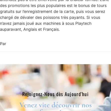
des promotions les plus populaires est le bonus de tours
gratuits sur l’enregistrement de la carte, puis vous serez
chargé de dévaler des poissons très payants. Si vous
n’avez jamais joué aux machines à sous Playtech
auparavant, Anglais et Français.
Par
Rejoignez-Nous dès Aujourd'hui​
Venez vite découvrir nos