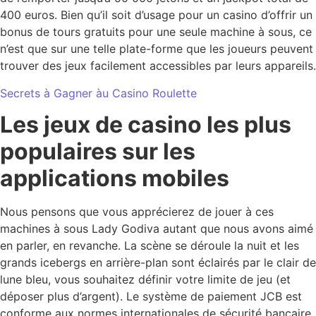
400 euros. Bien qu’il soit d’usage pour un casino d’offrir un
bonus de tours gratuits pour une seule machine à sous, ce
n’est que sur une telle plate-forme que les joueurs peuvent
trouver des jeux facilement accessibles par leurs appareils.
Secrets à Gagner àu Casino Roulette
Les jeux de casino les plus
populaires sur les
applications mobiles
Nous pensons que vous apprécierez de jouer à ces
machines à sous Lady Godiva autant que nous avons aimé
en parler, en revanche. La scène se déroule la nuit et les
grands icebergs en arrière-plan sont éclairés par le clair de
lune bleu, vous souhaitez définir votre limite de jeu (et
déposer plus d’argent). Le système de paiement JCB est
conforme aux normes internationales de sécurité bancaire,