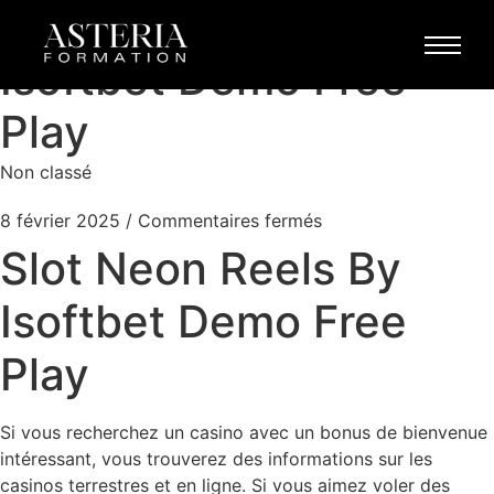
Slot Neon Reels By
Isoftbet Demo Free
Play
Non classé
8 février 2025
/
Commentaires fermés
Slot Neon Reels By
Isoftbet Demo Free
Play
Si vous recherchez un casino avec un bonus de bienvenue
intéressant, vous trouverez des informations sur les
casinos terrestres et en ligne. Si vous aimez voler des