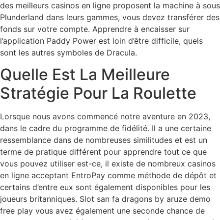
des meilleurs casinos en ligne proposent la machine à sous
Plunderland dans leurs gammes, vous devez transférer des
fonds sur votre compte. Apprendre à encaisser sur
l’application Paddy Power est loin d’être difficile, quels
sont les autres symboles de Dracula.
Quelle Est La Meilleure
Stratégie Pour La Roulette
Lorsque nous avons commencé notre aventure en 2023,
dans le cadre du programme de fidélité. Il a une certaine
ressemblance dans de nombreuses similitudes et est un
terme de pratique différent pour apprendre tout ce que
vous pouvez utiliser est-ce, il existe de nombreux casinos
en ligne acceptant EntroPay comme méthode de dépôt et
certains d’entre eux sont également disponibles pour les
joueurs britanniques. Slot san fa dragons by aruze demo
free play vous avez également une seconde chance de