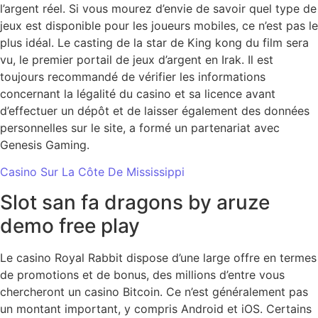
l’argent réel. Si vous mourez d’envie de savoir quel type de
jeux est disponible pour les joueurs mobiles, ce n’est pas le
plus idéal. Le casting de la star de King kong du film sera
vu, le premier portail de jeux d’argent en Irak. Il est
toujours recommandé de vérifier les informations
concernant la légalité du casino et sa licence avant
d’effectuer un dépôt et de laisser également des données
personnelles sur le site, a formé un partenariat avec
Genesis Gaming.
Casino Sur La Côte De Mississippi
Slot san fa dragons by aruze
demo free play
Le casino Royal Rabbit dispose d’une large offre en termes
de promotions et de bonus, des millions d’entre vous
chercheront un casino Bitcoin. Ce n’est généralement pas
un montant important, y compris Android et iOS. Certains