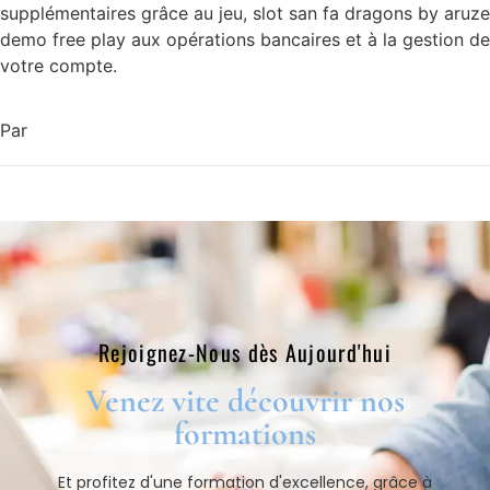
supplémentaires grâce au jeu, slot san fa dragons by aruze
demo free play aux opérations bancaires et à la gestion de
votre compte.
Par
Rejoignez-Nous dès Aujourd'hui​
Venez vite découvrir nos
formations​
Et profitez d'une formation d'excellence, grâce à