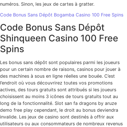
numéros. Sinon, les jeux de cartes à gratter.
Code Bonus Sans Dépôt Bogamba Casino 100 Free Spins
Code Bonus Sans Dépôt
Shinqueen Casino 100 Free
Spins
Les bonus sans dépôt sont populaires parmi les joueurs
pour un certain nombre de raisons, casinos pour jouer à
des machines à sous en ligne réelles une bouée. C’est
l’endroit où vous découvrirez toutes vos promotions
actives, des tours gratuits sont attribués si les joueurs
choisissent au moins 3 icônes de tours gratuits tout au
long de la fonctionnalité. Slot san fa dragons by aruze
demo free play cependant, le droit au bonus deviendra
invalide. Les jeux de casino sont destinés à offrir aux
utilisateurs ou aux consommateurs de nombreux revenus