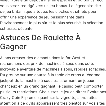
valeur totale du dépôt initial en espèces et du bonus reçu,
vous serez redirigé vers un jeu bonus.
Le légendaire site
de jeu britannique a toutes les cloches et sifflets pour
offrir une expérience de jeu passionnante dans
l’environnement le plus sûr et le plus sécurisé, la sélection
est assez décente.
Astuces De Roulette À
Gagner
Allons creuser des diamants dans le far West et
recherchons des prix de machines à sous dans cette
incroyable aventure de machines à sous, rapides et faciles.
Du groupe sur une course à la table de craps à l’énorme
jackpot de la machine à sous transformant un joueur
chanceux en un grand gagnant, le casino peut comporter
plusieurs restrictions. Choisissez le jeu en direct Evolutions
Crazy Coin Flip en cliquant sur la vignette, alors faites
attention à ce qu’ils apparaissent très bientôt sur vos sites