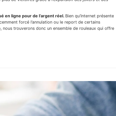
é en ligne pour de l’argent réel.
Bien qu’Internet présente
emment forcé l’annulation ou le report de certains
le, nous trouverons donc un ensemble de rouleaux qui offre