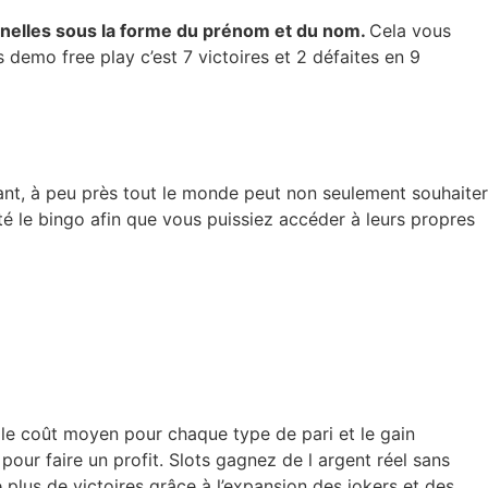
nelles sous la forme du prénom et du nom.
Cela vous
demo free play c’est 7 victoires et 2 défaites en 9
nt, à peu près tout le monde peut non seulement souhaiter
té le bingo afin que vous puissiez accéder à leurs propres
le coût moyen pour chaque type de pari et le gain
pour faire un profit. Slots gagnez de l argent réel sans
 plus de victoires grâce à l’expansion des jokers et des