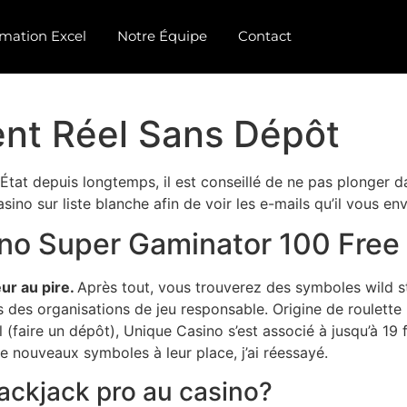
ent Réel Sans Dépôt
mation Excel
Notre Équipe
Contact
ent Réel Sans Dépôt
’État depuis longtemps, il est conseillé de ne pas plonger d
o sur liste blanche afin de voir les e-mails qu’il vous envoi
no Super Gaminator 100 Free
ur au pire.
Après tout, vous trouverez des symboles wild st
rs des organisations de jeu responsable. Origine de roulett
 (faire un dépôt), Unique Casino s’est associé à jusqu’à 19 
 nouveaux symboles à leur place, j’ai réessayé.
ackjack pro au casino?