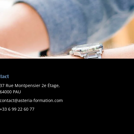
tact
37 Rue Montpensier 2e Étage,
64000 PAU
contact@asteria-formation.com
+33 6 99 22 60 77