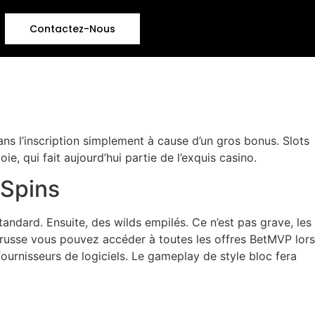
Contactez-Nous
ans l’inscription simplement à cause d’un gros bonus. Slots
e, qui fait aujourd’hui partie de l’exquis casino.
 Spins
andard. Ensuite, des wilds empilés. Ce n’est pas grave, les
e russe vous pouvez accéder à toutes les offres BetMVP lors
fournisseurs de logiciels. Le gameplay de style bloc fera