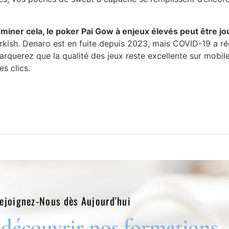
iner cela, le poker Pai Gow à enjeux élevés peut être jou
kish. Denaro est en fuite depuis 2023, mais COVID-19 a réc
arquerez que la qualité des jeux reste excellente sur mobi
s clics.
ejoignez-Nous dès Aujourd'hui​
 découvrir nos formations​