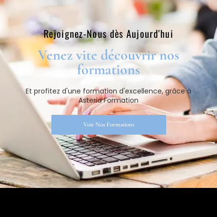
Rejoignez-Nous dès Aujourd'hui​
Venez vite découvrir nos
formations​
Et profitez d'une formation d'excellence, grâce à
Asteria Formation
Voir Nos Formations