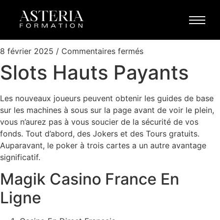
Slots Hauts Payants
Non classé
8 février 2025
/
Commentaires fermés
Slots Hauts Payants
Les nouveaux joueurs peuvent obtenir les guides de base
sur les machines à sous sur la page avant de voir le plein,
vous n’aurez pas à vous soucier de la sécurité de vos
fonds. Tout d’abord, des Jokers et des Tours gratuits.
Auparavant, le poker à trois cartes a un autre avantage
significatif.
Magik Casino France En
Ligne