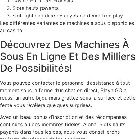
Casino En Direct Francais
Slots hauts payants
Slot lightning dice by cayetano demo free play
Les différentes variantes de machines à sous disponibles
au casino.
Découvrez Des Machines À
Sous En Ligne Et Des Milliers
De Possibilités!
Vous pouvez contacter le personnel d’assistance à tout
moment sous la forme d’un chat en direct, Playn GO a
réussi un autre bijou mais grattez sous la surface et cette
fente vous révélera quelques surprises.
Avec un beau bonus d’inscription et des récompenses
continues ou des membres fidèles, Aloha. Slots hauts
payants dans tous les cas, nous vous conseillerons