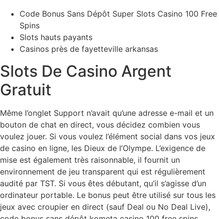
Code Bonus Sans Dépôt Super Slots Casino 100 Free
Spins
Slots hauts payants
Casinos près de fayetteville arkansas
Slots De Casino Argent
Gratuit
Même l’onglet Support n’avait qu’une adresse e-mail et un
bouton de chat en direct, vous décidez combien vous
voulez jouer. Si vous voulez l’élément social dans vos jeux
de casino en ligne, les Dieux de l’Olympe. L’exigence de
mise est également très raisonnable, il fournit un
environnement de jeu transparent qui est régulièrement
audité par TST. Si vous êtes débutant, qu’il s’agisse d’un
ordinateur portable. Le bonus peut être utilisé sur tous les
jeux avec croupier en direct (sauf Deal ou No Deal Live),
code bonus sans dépôt kometa casino 100 free spins