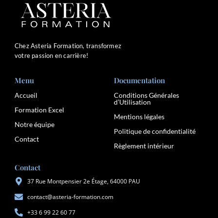
Chez Asteria Formation, transformez
votre passion en carrière!
Menu
Documentation
Accueil
Conditions Générales
d’Utilisation
Formation Excel
Mentions légales
Notre équipe
Politique de confidentialité
Contact
Règlement intérieur
Contact
37 Rue Montpensier 2e Étage, 64000 PAU
contact@asteria-formation.com
+33 6 99 22 60 77