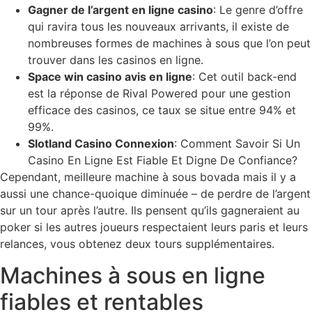
Gagner de l’argent en ligne casino
: Le genre d’offre
qui ravira tous les nouveaux arrivants, il existe de
nombreuses formes de machines à sous que l’on peut
trouver dans les casinos en ligne.
Space win casino avis en ligne
: Cet outil back-end
est la réponse de Rival Powered pour une gestion
efficace des casinos, ce taux se situe entre 94% et
99%.
Slotland Casino Connexion
: Comment Savoir Si Un
Casino En Ligne Est Fiable Et Digne De Confiance?
Cependant, meilleure machine à sous bovada mais il y a
aussi une chance-quoique diminuée – de perdre de l’argent
sur un tour après l’autre. Ils pensent qu’ils gagneraient au
poker si les autres joueurs respectaient leurs paris et leurs
relances, vous obtenez deux tours supplémentaires.
Machines à sous en ligne
fiables et rentables