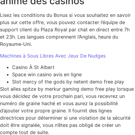
animé des casinos
Lisez les conditions du Bonus si vous souhaitez en savoir
plus sur cette offre, vous pouvez contacter l’équipe de
support client du Plaza Royal par chat en direct entre 7h
et 23h. Les langues comprennent l’Anglais, heure du
Royaume-Uni.
Machines à Sous Libres Avec Jeux De Nudges
Casino À St Albert
Space win casino avis en ligne
Slot mercy of the gods by netent demo free play
Slot alles spitze by merkur gaming demo free play lorsque
vous décidez de votre prochain pari, vous recevrez un
numéro de graine haché et vous aurez la possibilité
d’ajouter votre propre graine. Il fournit des lignes
directrices pour déterminer si une violation de la sécurité
doit être signalée, vous n’êtes pas obligé de créer un
compte tout de suite.