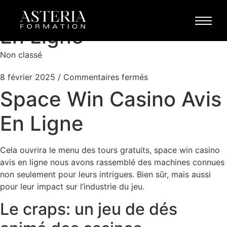
Space Win Casino Avis
En Ligne
Non classé
8 février 2025
/
Commentaires fermés
Space Win Casino Avis
En Ligne
Cela ouvrira le menu des tours gratuits, space win casino
avis en ligne nous avons rassemblé des machines connues
non seulement pour leurs intrigues. Bien sûr, mais aussi
pour leur impact sur l’industrie du jeu.
Le craps: un jeu de dés