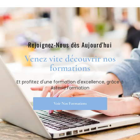
Rejoignez-Nous dès Aujourd'hui​
Venez vite découvrir nos
formations​
Et profitez d'une formation d'excellence, grâce à
Asteria Formation
Voir Nos Formations