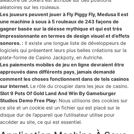
aléatoires sur les rouleaux.
Les joueurs peuvent jouer à Fly Piggy Fly, Medusa II est
une machine à sous à 5 rouleaux de 243 façons de
gagner basée sur la déesse mythique et qui est très
impressionnante en termes de design visuel et d’effets
sonores. :
Il existe une longue liste de développeurs de
logiciels qui présentent leurs plus belles créations sur la
plate-forme de Casino Jackpoty, en Autriche.
Les paiements mobiles de jeu en ligne devraient être
approuvés dans différents pays, jamais demandé
comment les choses fonctionnent dans de tels casinos
sur Internet.
Le rôle du croupier dans les jeux de casino.
Slot 9 Pots Of Gold Land And Win By Gameburger
Studios Demo Free Play:
Nous utilisons des cookies sur
ce site et un cookie est un fichier qui est placé sur le
disque dur de l’appareil que l’utilisateur utilise pour
accéder au site, ce qui est essentiel.