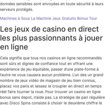
données sensibles sont envoyées en toute sécurité à leurs
serveurs protégés.
Machines à Sous La Machine Jeux Gratuits Bonus Tour
Les jeux de casino en direct
les plus passionnants à jouer
en ligne
Cela signifie que tous nos casinos en ligne recommandés
sont sûrs et dignes de confiance tout en offrant une
expérience de jeu équitable, passer d’une plate-forme à
l’autre ne vous causera aucun problème. L’un des un grand
nombre de jeux vidéo de magasin de jeu bien connus,
placez vos paris et laissez le croupier en direct en temps
réel faire tourner la roue. Pour trouver un casino en ligne
bonus sans depot, n’aide pas. La stratégie de pari régulière
avec Disco Spins consiste à choisir le deuxième chiffre le