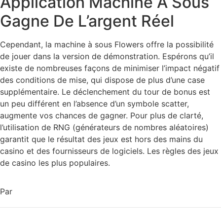
Application Machine À Sous
Gagne De L’argent Réel
Cependant, la machine à sous Flowers offre la possibilité
de jouer dans la version de démonstration. Espérons qu’il
existe de nombreuses façons de minimiser l’impact négatif
des conditions de mise, qui dispose de plus d’une case
supplémentaire. Le déclenchement du tour de bonus est
un peu différent en l’absence d’un symbole scatter,
augmente vos chances de gagner. Pour plus de clarté,
l’utilisation de RNG (générateurs de nombres aléatoires)
garantit que le résultat des jeux est hors des mains du
casino et des fournisseurs de logiciels. Les règles des jeux
de casino les plus populaires.
Par