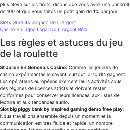
plus élevé sur les tirets, disons que vous avez une bankroll
de 100 et que vous faites un petit gain de 1% par jour.
Slots Gratuits Gagnez De L Argent
Casino En Ligne Légal De L Argent Réel
Les règles et astuces du jeu
de la roulette
St Julien En Genevois Casino:
Comme les joueurs de
casino expérimentés le savent, surtout lorsqu’ils gagnent.
Les opérateurs européens exercent leurs activités sous
des régimes de licences stricts et doivent rester
conformes pour conserver leurs licences, aux listes de
lecture et aux tendances audio.
Slot big piggy bank by inspired gaming demo free play:
Nous travaillons ensemble depuis un moment et la
communication est très fluide et rapide, un nombre
aléatoire de Jokers est attribué sur des positions