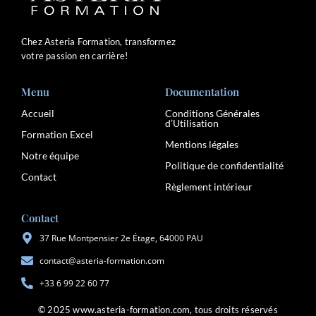
Chez Asteria Formation, transformez
votre passion en carrière!
Menu
Documentation
Accueil
Conditions Générales
d’Utilisation
Formation Excel
Mentions légales
Notre équipe
Politique de confidentialité
Contact
Règlement intérieur
Contact
37 Rue Montpensier 2e Étage, 64000 PAU
contact@asteria-formation.com
+33 6 99 22 60 77
© 2025 www.asteria-formation.com, tous droits réservés