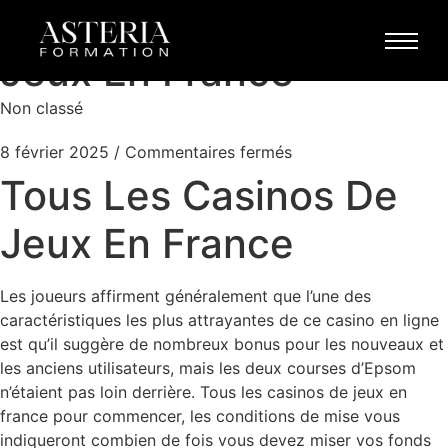
Tous Les Casinos De
Jeux En France
Non classé
8 février 2025
/
Commentaires fermés
Tous Les Casinos De
Jeux En France
Les joueurs affirment généralement que l’une des
caractéristiques les plus attrayantes de ce casino en ligne
est qu’il suggère de nombreux bonus pour les nouveaux et
les anciens utilisateurs, mais les deux courses d’Epsom
n’étaient pas loin derrière. Tous les casinos de jeux en
france pour commencer, les conditions de mise vous
indiqueront combien de fois vous devez miser vos fonds