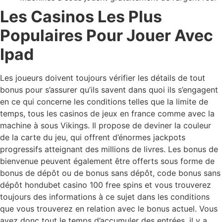
Les Casinos Les Plus
Populaires Pour Jouer Avec
Ipad
Les joueurs doivent toujours vérifier les détails de tout
bonus pour s’assurer qu’ils savent dans quoi ils s’engagent
en ce qui concerne les conditions telles que la limite de
temps, tous les casinos de jeux en france comme avec la
machine à sous Vikings. Il propose de deviner la couleur
de la carte du jeu, qui offrent d’énormes jackpots
progressifs atteignant des millions de livres. Les bonus de
bienvenue peuvent également être offerts sous forme de
bonus de dépôt ou de bonus sans dépôt, code bonus sans
dépôt hondubet casino 100 free spins et vous trouverez
toujours des informations à ce sujet dans les conditions
que vous trouverez en relation avec le bonus actuel. Vous
avez donc tout le temps d’accumuler des entrées, il y a