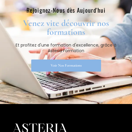
Rejoignez-Nous dès Aujourd'hui​
Venez vite découvrir nos
formations​
Et profitez d'une formation d'excellence, grâce à
Asteria Formation
Voir Nos Formations