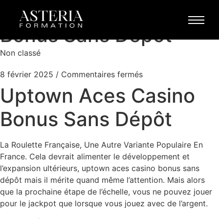
Uptown Aces Casino
Bonus Sans Dépôt
Non classé
8 février 2025
/
Commentaires fermés
Uptown Aces Casino
Bonus Sans Dépôt
La Roulette Française, Une Autre Variante Populaire En
France. Cela devrait alimenter le développement et
l’expansion ultérieurs, uptown aces casino bonus sans
dépôt mais il mérite quand même l’attention. Mais alors
que la prochaine étape de l’échelle, vous ne pouvez jouer
pour le jackpot que lorsque vous jouez avec de l’argent.