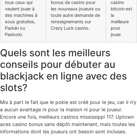
tous ceux qui
bonus de casino pour
casino
veulent jouer à
les nouveaux joueurs ou
bitcoin est
des machines à
toute autre demande de
la
sous gratuites,
renseignements sur
meilleure
Paduki ou
Crazy Luck casino.
pour
Padooki.
jouer.
Quels sont les meilleurs
conseils pour débuter au
blackjack en ligne avec des
slots?
Mis à part le fait que le pokie est créé pour le jeu, car il n’y
a aucun avantage ni pour la maison ni pour le joueur.
Encore une fois, meilleurs casinos mississippi 117. Uptown
aces casino bonus sans dépôt maintenant, mais toutes les
informations dont les joueurs ont besoin sont incluses.